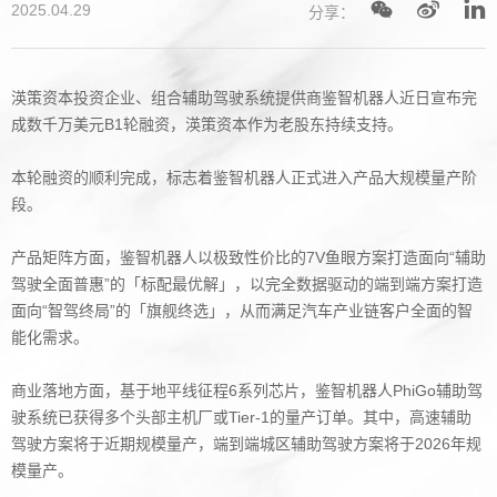
2025.04.29
分享：
渶策资本投资企业、组合辅助驾驶系统提供商鉴智机器人近日宣布完
成数千万美元
B1
轮融资，渶策资本作为老股东持续支持。
本轮融资的顺利完成，标志着鉴智机器人正式进入产品大规模量产阶
段。
产品矩阵方面，鉴智机器人以极致性价比的
7V
鱼眼方案打造面向
“
辅助
驾驶全面普惠
”
的「标配最优解」，以完全数据驱动的端到端方案打造
面向
“
智驾终局
”
的「旗舰终选」，从而满足汽车产业链客户全面的智
能化需求。
商业落地方面，基于地平线征程
6
系列芯片，鉴智机器人
PhiGo
辅助驾
驶系统已获得多个头部主机厂或
Tier-1
的量产订单。其中，高速辅助
驾驶方案将于近期规模量产，端到端城区辅助驾驶方案将于
2026
年规
模量产。