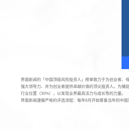
界面新闻的「中国顶级风险投资人」榜单致力于为创业者、母
强大领导力、并为创业者提供卓越价值的顶尖投资人。为捕捉
行业位置（30%），以发现业界最具活力与成长性的力量。
界面新闻遵循严格的评选流程：每年8月开始筹备当年的中国