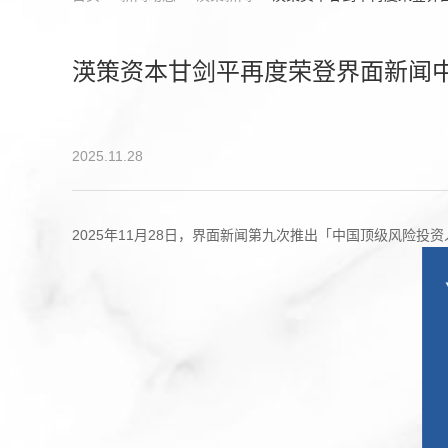
渶策资本甘剑平再度荣登界面新闻
2025.11.28
2025年11月28日，界面新闻第九次推出「中国顶级风险