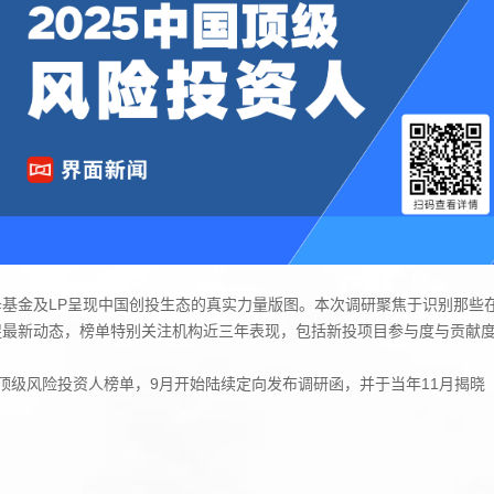
基金及LP呈现中国创投生态的真实力量版图。本次调研聚焦于识别那些
最新动态，榜单特别关注机构近三年表现，包括新投项目参与度与贡献度（
顶级风险投资人榜单，9月开始陆续定向发布调研函，并于当年11月揭晓