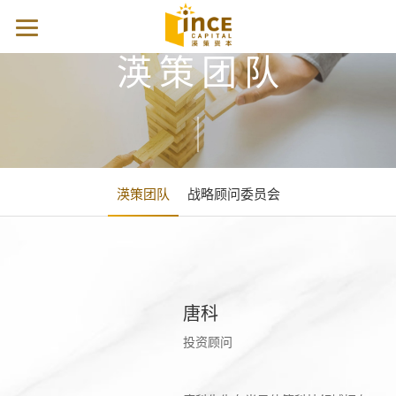
渶策团队
渶策团队
战略顾问委员会
唐科
投资顾问